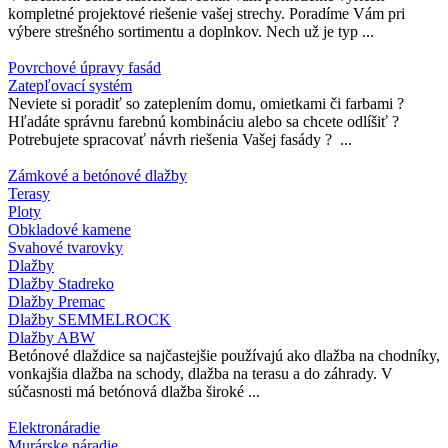
kompletné projektové riešenie vašej strechy. Poradíme Vám pri
výbere strešného sortimentu a doplnkov. Nech už je typ ...
Povrchové úpravy fasád
Zatepľovací systém
Neviete si poradiť so zateplením domu, omietkami či farbami ?
Hľadáte správnu farebnú kombináciu alebo sa chcete odlíšiť ?
Potrebujete spracovať návrh riešenia Vašej fasády ? ...
Zámkové a betónové dlažby
Terasy
Ploty
Obkladové kamene
Svahové tvarovky
Dlažby
Dlažby Stadreko
Dlažby Premac
Dlažby SEMMELROCK
Dlažby ABW
Betónové dlaždice sa najčastejšie používajú ako dlažba na chodníky,
vonkajšia dlažba na schody, dlažba na terasu a do záhrady. V
súčasnosti má betónová dlažba široké ...
Elektronáradie
Murárske náradie