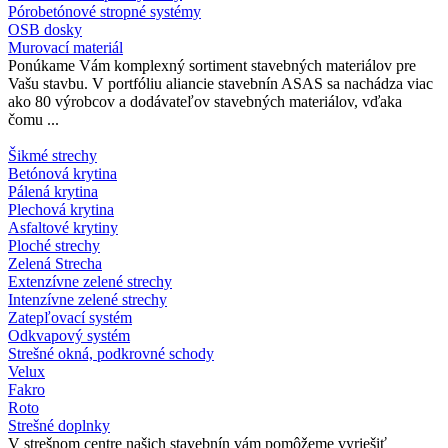
Pórobetónové stropné systémy
OSB dosky
Murovací materiál
Ponúkame Vám komplexný sortiment stavebných materiálov pre
Vašu stavbu. V portfóliu aliancie stavebnín ASAS sa nachádza viac
ako 80 výrobcov a dodávateľov stavebných materiálov, vďaka
čomu ...
Šikmé strechy
Betónová krytina
Pálená krytina
Plechová krytina
Asfaltové krytiny
Ploché strechy
Zelená Strecha
Extenzívne zelené strechy
Intenzívne zelené strechy
Zatepľovací systém
Odkvapový systém
Strešné okná, podkrovné schody
Velux
Fakro
Roto
Strešné doplnky
V strešnom centre našich stavebnín vám pomôžeme vyriešiť