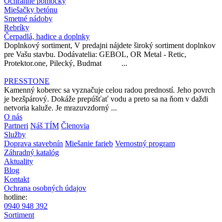
Ochranné pomôcky
Miešačky betónu
Smetné nádoby
Rebríky
Čerpadlá, hadice a doplnky
Doplnkový sortiment, V predajni nájdete široký sortiment doplnkov
pre Vašu stavbu. Dodávatelia: GEBOL, OR Metal - Retic,
Protektor.one, Pilecký, Budmat ...
PRESSTONE
Kamenný koberec sa vyznačuje celou radou predností. Jeho povrch
je bezšpárový. Dokáže prepúšťať vodu a preto sa na ňom v daždi
netvoria kaluže. Je mrazuvzdorný ...
O nás
Partneri
Náš TÍM
Členovia
Služby
Doprava stavebnín
Miešanie farieb
Vernostný program
Záhradný katalóg
Aktuality
Blog
Kontakt
Ochrana osobných údajov
hotline:
0940 948 392
Sortiment