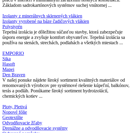
Základom sadrokartónových systémov suchej vnútornej ...
Izolanty z minerálnych sklenených vlákien
Izolanty vyrobené na báze čadičových vlákien
Polystyrén
Tepelná izolácia je dôležitou súčasťou stavby, ktorá zabezpečuje
úsporu energie a zvyšuje komfort obyvateľov. Tepelná izolácia sa
používa na stenách, strechách, podlahách a všetkých miestach ...
EMPORIO
Sika
Hasoft
Mapei
Den Braven
V našej ponuke nájdete široký sortiment kvalitných materiálov od
renomovaných výrobcov pre systémové riešenie kúpeľní, balkónov,
terás a podláh. Ponúkame široký sortiment hydroizolácií,
chemických kotiev ...
Ploty, Pletivá
Nopové fólie
Geotextílie
Odvodňovacie žľaby
Drenážne a odvodňovacie systémy