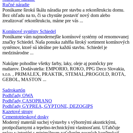
Ručné náradie
Ponúkame širokú škálu náradia pre stavbu a rekonštrukciu domu.
Bez ohľadu na to, či sa chystáte postaviť nový dom alebo
zrealizovať rekonštrukciu, máme pre vás ...
Komínové systémy Schiedel
Ponúkame vám najmodernejšie komínové systémy od renomovanej
značky Schiedel. Naša ponuka zahŕňa široký sortiment komínových
systémov, ktoré sú ideálne pre každú stavbu. Schiedel je
medzinárodne ...
Nakúpte pohodlne všetky farby, laky, oleje aj pomôcky pre
maliarov. Dodávatelia: EMPORIO, ROKO, PPG Deco Slovakia,
s.r.o. , PRIMALEX, PRAKTIK, STEMAL,PROGOLD, ROTA,
GEBOL, MASTON ...
Sadrokartón
Podhľady OWA
Podhľady CASOPRANO
Podhľady GYPREA, GYPTONE, DEZOGIPS
Kazetové stropy
Cementotrieskové dosky
Moderný materiál suchej výstavby s výbornými akustickými,
protipožiarnymi a tepelno-technickými vlastnosťami. Uľahčuje
prácu v interiéri s minimálnym zaťažením nosných konštrukcií.