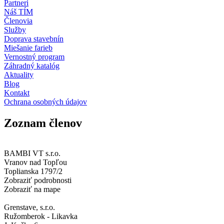
Partneri
Náš TÍM
Členovia
Služby
Doprava stavebnín
Miešanie farieb
Vernostný program
Záhradný katalóg
Aktuality
Blog
Kontakt
Ochrana osobných údajov
Zoznam členov
BAMBI VT s.r.o.
Vranov nad Topľou
Toplianska 1797/2
Zobraziť podrobnosti
Zobraziť na mape
Grenstave, s.r.o.
Ružomberok - Likavka