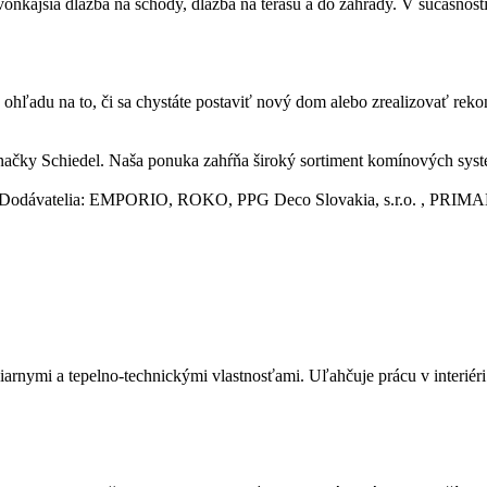
onkajšia dlažba na schody, dlažba na terasu a do záhrady. V súčasnosti
hľadu na to, či sa chystáte postaviť nový dom alebo zrealizovať rekon
y Schiedel. Naša ponuka zahŕňa široký sortiment komínových systémov
aliarov. Dodávatelia: EMPORIO, ROKO, PPG Deco Slovakia, s.r.
iarnymi a tepelno-technickými vlastnosťami. Uľahčuje prácu v interi