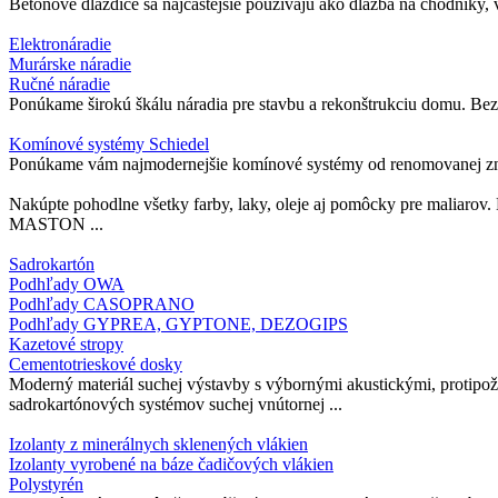
Betónové dlaždice sa najčastejšie používajú ako dlažba na chodníky, v
Elektronáradie
Murárske náradie
Ručné náradie
Ponúkame širokú škálu náradia pre stavbu a rekonštrukciu domu. Bez o
Komínové systémy Schiedel
Ponúkame vám najmodernejšie komínové systémy od renomovanej značk
Nakúpte pohodlne všetky farby, laky, oleje aj pomôcky pre m
MASTON ...
Sadrokartón
Podhľady OWA
Podhľady CASOPRANO
Podhľady GYPREA, GYPTONE, DEZOGIPS
Kazetové stropy
Cementotrieskové dosky
Moderný materiál suchej výstavby s výbornými akustickými, protipož
sadrokartónových systémov suchej vnútornej ...
Izolanty z minerálnych sklenených vlákien
Izolanty vyrobené na báze čadičových vlákien
Polystyrén