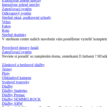
Extenzívne zelené strechy
Intenzívne zelené strechy
Zatepľovací systém
Odkvapový systém
Strešné okná, podkrovné schody
Velux
Fakro
Roto
Strešné doplnky
V strešnom centre našich stavebnín vám pomôžeme vyriešiť kompletné 
Povrchové úpravy fasád
Zatepľovací systém
Neviete si poradiť so zateplením domu, omietkami či farbami ? Hľadát
Zámkové a betónové dlažby
Terasy
Ploty
Obkladové kamene
Svahové tvarovky
Dlažby
Dlažby Stadreko
Dlažby Premac
Dlažby SEMMELROCK
Dlažby ABW