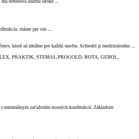
 má betónová dlažba široké ...
štrukciu, máme pre vás ...
, ktoré sú ideálne pre každú stavbu. Schiedel je medzinárodne ...
o. , PRIMALEX, PRAKTIK, STEMAL,PROGOLD, ROTA, GEBOL,
éri s minimálnym zaťažením nosných konštrukcií. Základom