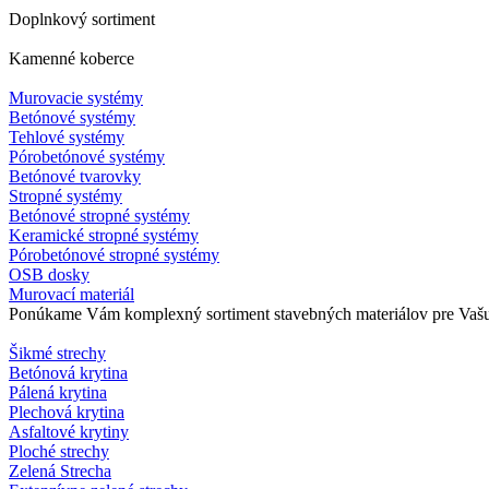
Doplnkový sortiment
Kamenné koberce
Murovacie systémy
Betónové systémy
Tehlové systémy
Pórobetónové systémy
Betónové tvarovky
Stropné systémy
Betónové stropné systémy
Keramické stropné systémy
Pórobetónové stropné systémy
OSB dosky
Murovací materiál
Ponúkame Vám komplexný sortiment stavebných materiálov pre Vašu s
Šikmé strechy
Betónová krytina
Pálená krytina
Plechová krytina
Asfaltové krytiny
Ploché strechy
Zelená Strecha