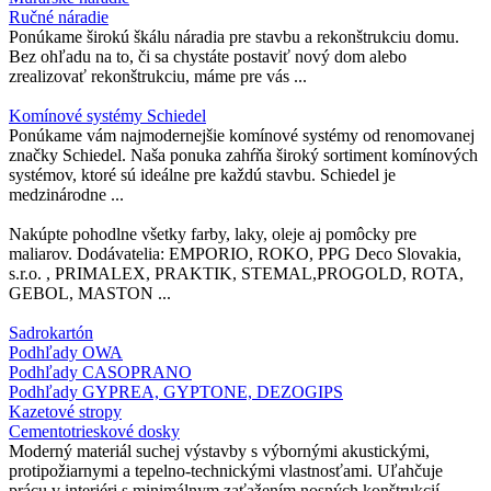
Ručné náradie
Ponúkame širokú škálu náradia pre stavbu a rekonštrukciu domu.
Bez ohľadu na to, či sa chystáte postaviť nový dom alebo
zrealizovať rekonštrukciu, máme pre vás ...
Komínové systémy Schiedel
Ponúkame vám najmodernejšie komínové systémy od renomovanej
značky Schiedel. Naša ponuka zahŕňa široký sortiment komínových
systémov, ktoré sú ideálne pre každú stavbu. Schiedel je
medzinárodne ...
Nakúpte pohodlne všetky farby, laky, oleje aj pomôcky pre
maliarov. Dodávatelia: EMPORIO, ROKO, PPG Deco Slovakia,
s.r.o. , PRIMALEX, PRAKTIK, STEMAL,PROGOLD, ROTA,
GEBOL, MASTON ...
Sadrokartón
Podhľady OWA
Podhľady CASOPRANO
Podhľady GYPREA, GYPTONE, DEZOGIPS
Kazetové stropy
Cementotrieskové dosky
Moderný materiál suchej výstavby s výbornými akustickými,
protipožiarnymi a tepelno-technickými vlastnosťami. Uľahčuje
prácu v interiéri s minimálnym zaťažením nosných konštrukcií.