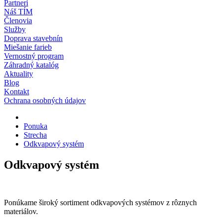
Partneri
Náš TÍM
Členovia
Služby
Doprava stavebnín
Miešanie farieb
Vernostný program
Záhradný katalóg
Aktuality
Blog
Kontakt
Ochrana osobných údajov
Ponuka
Strecha
Odkvapový systém
Odkvapový systém
Ponúkame široký sortiment odkvapových systémov z rôznych
materiálov.