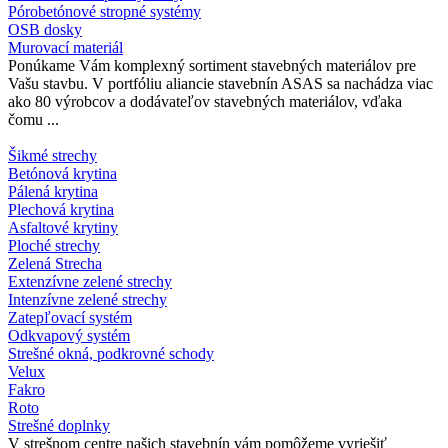
Pórobetónové stropné systémy
OSB dosky
Murovací materiál
Ponúkame Vám komplexný sortiment stavebných materiálov pre
Vašu stavbu. V portfóliu aliancie stavebnín ASAS sa nachádza viac
ako 80 výrobcov a dodávateľov stavebných materiálov, vďaka
čomu ...
Šikmé strechy
Betónová krytina
Pálená krytina
Plechová krytina
Asfaltové krytiny
Ploché strechy
Zelená Strecha
Extenzívne zelené strechy
Intenzívne zelené strechy
Zatepľovací systém
Odkvapový systém
Strešné okná, podkrovné schody
Velux
Fakro
Roto
Strešné doplnky
V strešnom centre našich stavebnín vám pomôžeme vyriešiť