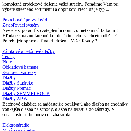
kompletné projektové riešenie vašej strechy. Poradíme Vám pri
výbere strešného sortimentu a doplnkov. Nech už je typ ...
Povrchové úpravy fasád
Zatepľovací systém
Neviete si poradiť so zateplením domu, omietkami či farbami ?
Hľadáte správnu farebnú kombináciu alebo sa chcete odlíšiť ?
Potrebujete spracovať návrh riešenia Vašej fasády ? ...
Zámkové a betónové dlažby
Terasy
Ploty
Obkladové kamene
Svahové tvarovky
Dlažby
Dlažby Stadreko
Dlažby Premac
Dlažby SEMMELROCK
Dlažby ABW
Betónové dlaždice sa najčastejšie používajú ako dlažba na chodníky,
vonkajšia dlažba na schody, dlažba na terasu a do záhrady. V
súčasnosti má betónová dlažba široké ...
Elektronáradie
Murárske náradie