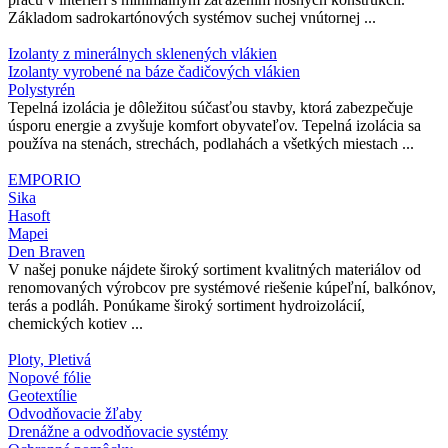
Základom sadrokartónových systémov suchej vnútornej ...
Izolanty z minerálnych sklenených vlákien
Izolanty vyrobené na báze čadičových vlákien
Polystyrén
Tepelná izolácia je dôležitou súčasťou stavby, ktorá zabezpečuje
úsporu energie a zvyšuje komfort obyvateľov. Tepelná izolácia sa
používa na stenách, strechách, podlahách a všetkých miestach ...
EMPORIO
Sika
Hasoft
Mapei
Den Braven
V našej ponuke nájdete široký sortiment kvalitných materiálov od
renomovaných výrobcov pre systémové riešenie kúpeľní, balkónov,
terás a podláh. Ponúkame široký sortiment hydroizolácií,
chemických kotiev ...
Ploty, Pletivá
Nopové fólie
Geotextílie
Odvodňovacie žľaby
Drenážne a odvodňovacie systémy