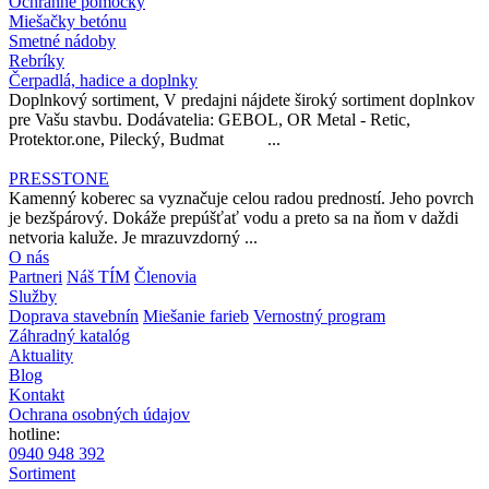
Ochranné pomôcky
Miešačky betónu
Smetné nádoby
Rebríky
Čerpadlá, hadice a doplnky
Doplnkový sortiment, V predajni nájdete široký sortiment doplnkov
pre Vašu stavbu. Dodávatelia: GEBOL, OR Metal - Retic,
Protektor.one, Pilecký, Budmat ...
PRESSTONE
Kamenný koberec sa vyznačuje celou radou predností. Jeho povrch
je bezšpárový. Dokáže prepúšťať vodu a preto sa na ňom v daždi
netvoria kaluže. Je mrazuvzdorný ...
O nás
Partneri
Náš TÍM
Členovia
Služby
Doprava stavebnín
Miešanie farieb
Vernostný program
Záhradný katalóg
Aktuality
Blog
Kontakt
Ochrana osobných údajov
hotline:
0940 948 392
Sortiment