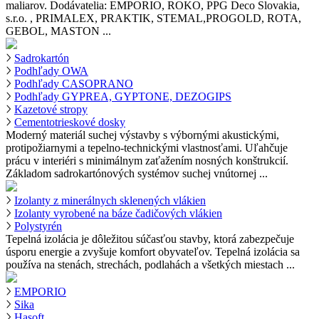
maliarov. Dodávatelia: EMPORIO, ROKO, PPG Deco Slovakia,
s.r.o. , PRIMALEX, PRAKTIK, STEMAL,PROGOLD, ROTA,
GEBOL, MASTON ...
Sadrokartón
Podhľady OWA
Podhľady CASOPRANO
Podhľady GYPREA, GYPTONE, DEZOGIPS
Kazetové stropy
Cementotrieskové dosky
Moderný materiál suchej výstavby s výbornými akustickými,
protipožiarnymi a tepelno-technickými vlastnosťami. Uľahčuje
prácu v interiéri s minimálnym zaťažením nosných konštrukcií.
Základom sadrokartónových systémov suchej vnútornej ...
Izolanty z minerálnych sklenených vlákien
Izolanty vyrobené na báze čadičových vlákien
Polystyrén
Tepelná izolácia je dôležitou súčasťou stavby, ktorá zabezpečuje
úsporu energie a zvyšuje komfort obyvateľov. Tepelná izolácia sa
používa na stenách, strechách, podlahách a všetkých miestach ...
EMPORIO
Sika
Hasoft