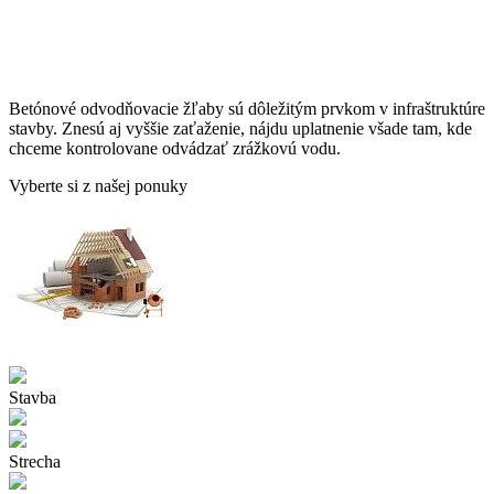
Betónové odvodňovacie žľaby sú dôležitým prvkom v infraštruktúre
stavby. Znesú aj vyššie zaťaženie, nájdu uplatnenie všade tam, kde
chceme kontrolovane odvádzať zrážkovú vodu.
Vyberte si z našej ponuky
Stavba
Strecha