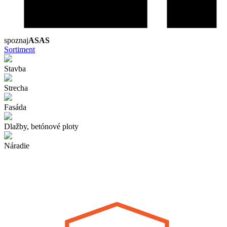
spoznaj
ASAS
Sortiment
Stavba
Strecha
Fasáda
Dlažby, betónové ploty
Náradie