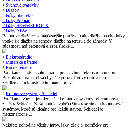
Svahové tvarovky
Dlažby
Dlažby Stadreko
Dlažby Premac
Dlažby SEMMELROCK
Dlažby ABW
Betónové dlaždice sa najčastejšie používajú ako dlažba na chodníky,
vonkajšia dlažba na schody, dlažba na terasu a do záhrady. V
súčasnosti má betónová dlažba široké ...
Elektronáradie
Murárske náradie
Ručné náradie
Ponúkame širokú škálu náradia pre stavbu a rekonštrukciu domu.
Bez ohľadu na to, či sa chystáte postaviť nový dom alebo
zrealizovať rekonštrukciu, máme pre vás ...
Komínové systémy Schiedel
Ponúkame vám najmodernejšie komínové systémy od renomovanej
značky Schiedel. Naša ponuka zahŕňa široký sortiment komínových
systémov, ktoré sú ideálne pre každú stavbu. Schiedel je
medzinárodne ...
Nakúpte pohodlne všetky farby, laky, oleje aj pomôcky pre